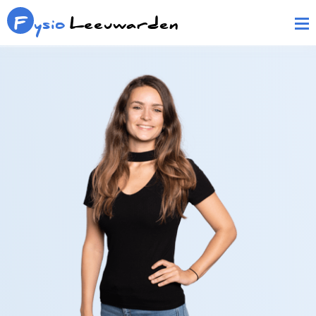
F
ysio
Leeuwarden