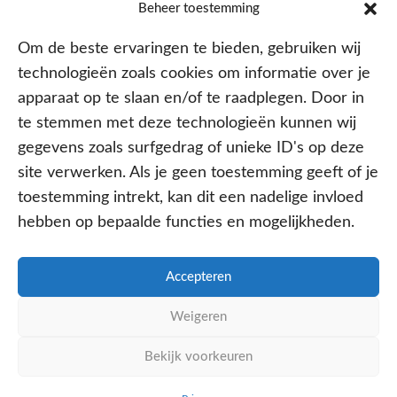
Beheer toestemming
Om de beste ervaringen te bieden, gebruiken wij
technologieën zoals cookies om informatie over je
apparaat op te slaan en/of te raadplegen. Door in
te stemmen met deze technologieën kunnen wij
gegevens zoals surfgedrag of unieke ID's op deze
site verwerken. Als je geen toestemming geeft of je
Aangesloten bij
toestemming intrekt, kan dit een nadelige invloed
hebben op bepaalde functies en mogelijkheden.
Accepteren
PRIVACY- EN COOKIE POLICY
Weigeren
DISCLAIMER
KvK: 64602060
Bekijk voorkeuren
WE ZIJN ONLINE
BEL ONS NU
WHATSAPP