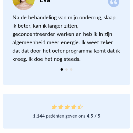
Eva
Na de behandeling van mijn onderrug, slaap
L
ik beter, kan ik langer zitten,
v
geconcentreerder werken en heb ik in zijn
e
algemeenheid meer energie. Ik weet zeker
b
dat dat door het oefenprogramma komt dat ik
kreeg. Ik doe het nog steeds.
1.144
patiënten geven ons
4,5 / 5