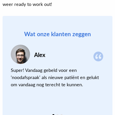
weer ready to work out!
Wat onze klanten zeggen
Alex
Super! Vandaag gebeld voor een
D
‘noodafspraak’ als nieuwe patiënt en gelukt
c
om vandaag nog terecht te kunnen
.
m
a
m
e