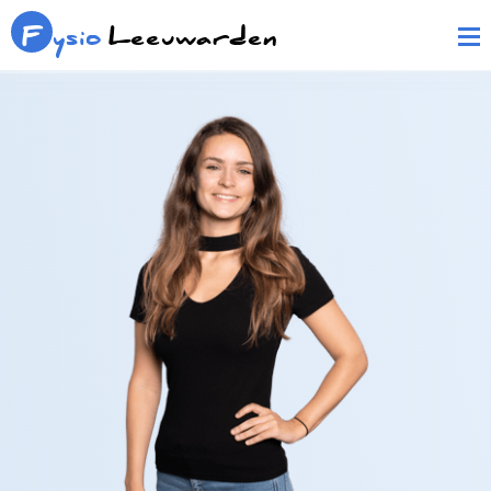
F
ysio
Leeuwarden