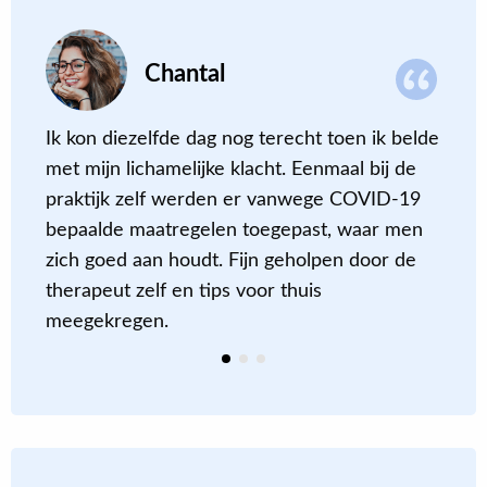
Chantal
n
Ik kon diezelfde dag nog terecht toen ik belde
N
met mijn lichamelijke klacht. Eenmaal bij de
i
en
praktijk zelf werden er vanwege COVID-19
g
bepaalde maatregelen toegepast, waar men
a
zich goed aan houdt. Fijn geholpen door de
d
therapeut zelf en tips voor thuis
k
meegekregen.