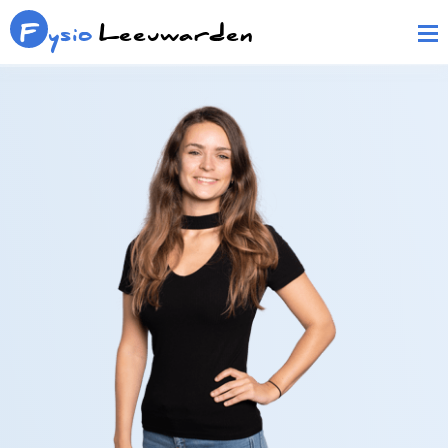
F
ysio
Leeuwarden