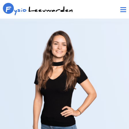
F
ysio
Leeuwarden